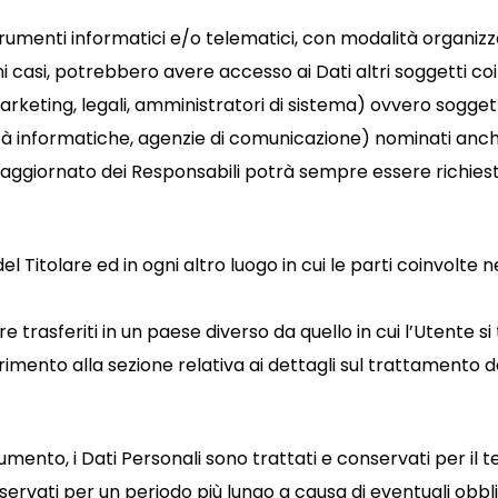
rumenti informatici e/o telematici, con modalità organiz
lcuni casi, potrebbero avere accesso ai Dati altri soggetti c
eting, legali, amministratori di sistema) ovvero soggetti 
cietà informatiche, agenzie di comunicazione) nominati anc
 aggiornato dei Responsabili potrà sempre essere richiest
el Titolare ed in ogni altro luogo in cui le parti coinvolte 
 trasferiti in un paese diverso da quello in cui l’Utente si 
imento alla sezione relativa ai dettagli sul trattamento de
nto, i Dati Personali sono trattati e conservati per il te
ervati per un periodo più lungo a causa di eventuali obblig