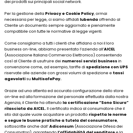
dei prodotti sui principali social network.
Per la gestione della
Privacy e Cookie Policy
, ormai
necessaria per legge, ci siamo affidati
Iubenda
offrendo al
Cliente un documento sempre aggiornato e pienamente
compatibile con tutte le normative di legge vigenti.
Come consigliamo a tutti i clienti che affidano a noi il loro
business on-line, abbiamo presentato l’azienda all’
AICEL
(Associazione Italiana Commercio Elettronico) consentendo
così al Cliente di usufruire dei
numerosi servizi business
in
convenzione come, ad esempio, tariffe di
spedizione con UPS
riservate alle aziende con grossi volumi di spedizione e
tassi
agevolati
su
MultisafePay.
Grazie ad una attenta ed accurata configurazione dello store
on-line ed alla formazione del personale effettuata dalla nostra
Agenzia, il Cliente ha ottenuto
la certificazione “Sono Sicuro”
rilasciata da AICEL.
Il certificato indica al consumatore che il
sito dal quale vuole acquistare un prodotto
rispetta le norme
e segue le buone pratiche a tutela del consumatore
,
sottoscritte anche dall’
Adiconsum
(Associazione Difesa dei
Consumatori), garantendo
l’affidabilità del venditore
e la