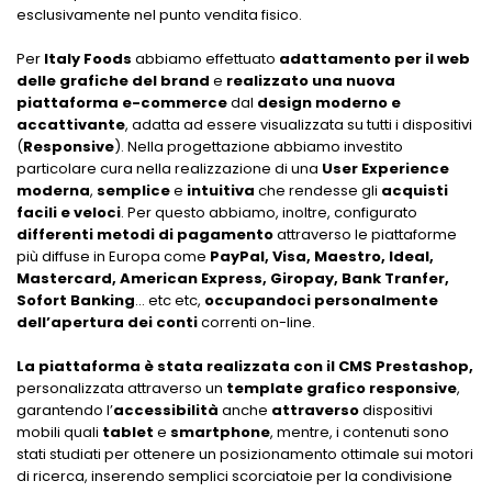
esclusivamente nel punto vendita fisico.
Per
Italy Foods
abbiamo effettuato
adattamento per il web
delle grafiche del brand
e
realizzato una nuova
piattaforma e-commerce
dal
design
moderno e
accattivante
, adatta ad essere visualizzata su tutti i dispositivi
(
Responsive
). Nella progettazione abbiamo investito
particolare cura nella realizzazione di una
User Experience
moderna
,
semplice
e
intuitiva
che rendesse gli
acquisti
facili e veloci
. Per questo abbiamo, inoltre, configurato
differenti
metodi di pagamento
attraverso le piattaforme
più diffuse in Europa come
PayPal, Visa, Maestro, Ideal,
Mastercard, American Express, Giropay, Bank Tranfer,
Sofort Banking
… etc etc,
occupandoci personalmente
dell’apertura dei conti
correnti on-line.
La piattaforma è stata realizzata con il CMS Prestashop,
personalizzata attraverso un
template grafico responsive
,
garantendo l’
accessibilità
anche
attraverso
dispositivi
mobili quali
tablet
e
smartphone
, mentre, i contenuti sono
stati studiati per ottenere un posizionamento ottimale sui motori
di ricerca, inserendo semplici scorciatoie per la condivisione